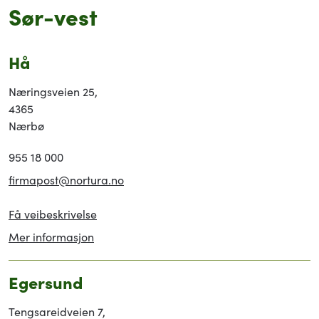
Sør-vest
Hå
Næringsveien 25,
4365
Nærbø
955 18 000
firmapost@nortura.no
Få veibeskrivelse
Mer informasjon
Egersund
Tengsareidveien 7,