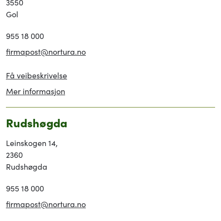
3550
Gol
955 18 000
firmapost@nortura.no
Få veibeskrivelse
Mer informasjon
Rudshøgda
Leinskogen 14,
2360
Rudshøgda
955 18 000
firmapost@nortura.no