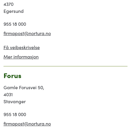
4370
Egersund
955 18 000
firmapost@nortura.no
Få veibeskrivelse
Mer informasjon
Forus
Gamle Forusvei 50,
4031
Stavanger
955 18 000
firmapost@nortura.no