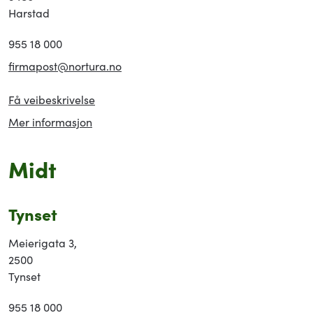
Harstad
955 18 000
firmapost@nortura.no
Få veibeskrivelse
Mer informasjon
Midt
Tynset
Meierigata 3,
2500
Tynset
955 18 000