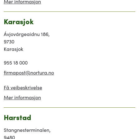
Mer informasjon
Karasjok
Ávjovárgeaidnu 186,
9730
Karasjok
955 18 000
firmapost@nortura.no
Få veibeskrivelse
Mer informasjon
Harstad
Stangnesterminalen,
9480