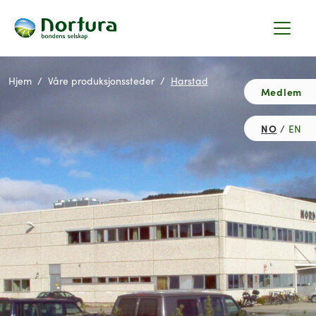
Hjem
Våre produksjonssteder
Harstad
Medlem
NO
EN