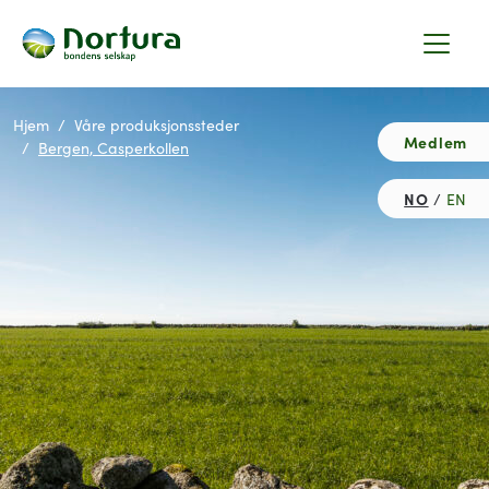
Hjem
Våre produksjonssteder
Medlem
Bergen, Casperkollen
NO
EN