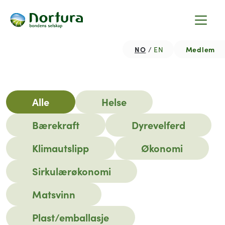
NO
Medlem
EN
Hjem
Nyhetsartikler
Alle
Helse
Bærekraft
Dyrevelferd
Klimautslipp
Økonomi
Sirkulærøkonomi
Matsvinn
Plast/emballasje