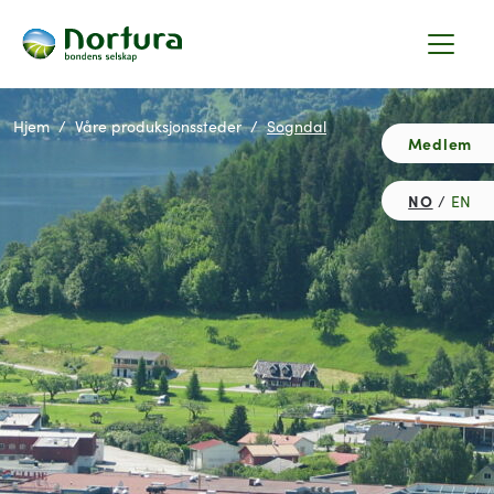
Hjem
Våre produksjonssteder
Sogndal
Medlem
NO
EN