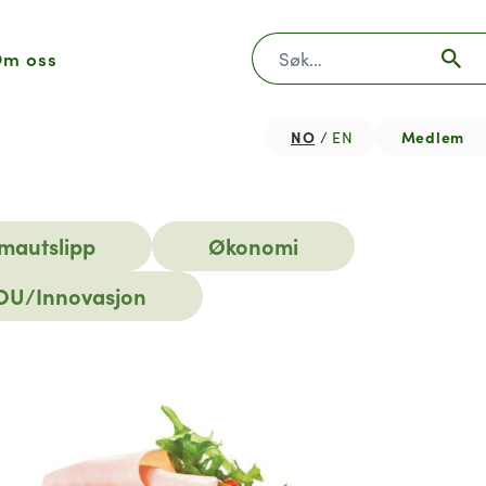
Søk
m oss
NO
Medlem
EN
imautslipp
Økonomi
OU/Innovasjon