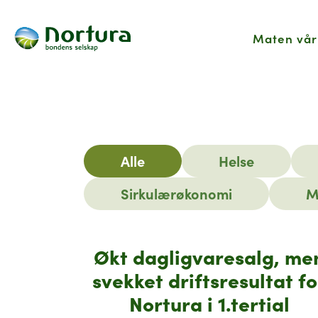
Maten vår
Hjem
Nyhetsartikler
Alle
Helse
Sirkulærøkonomi
M
Økt dagligvaresalg, me
svekket driftsresultat fo
Nortura i 1.tertial