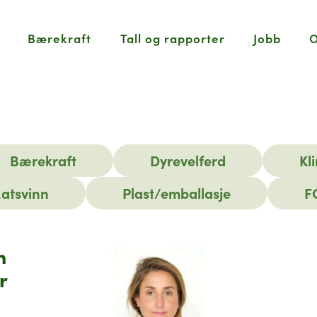
Bærekraft
Tall og rapporter
Jobb
O
Bærekraft
Dyrevelferd
Kl
atsvinn
Plast/emballasje
F
n
r