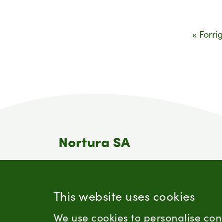
« Forri
Nortura SA
Nortura er en av Norges største
matprodusenter. Nortura er bondens
eget selskap og et samvirke som eies
This website uses cookies
av omlag 15 200 norske bønder.
We use cookies to personalise con