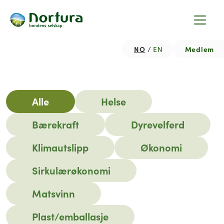
NO
Medlem
EN
Hjem
Nyhetsartikler
Alle
Helse
Bærekraft
Dyrevelferd
Klimautslipp
Økonomi
Sirkulærøkonomi
Matsvinn
Plast/emballasje