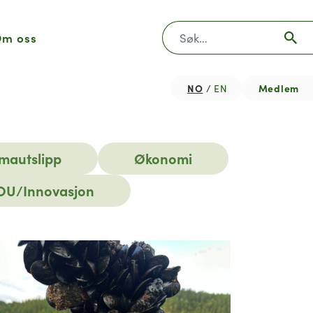
Søk
m oss
NO
Medlem
EN
imautslipp
Økonomi
OU/Innovasjon