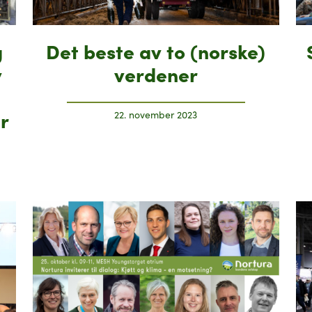
g
Det beste av to (norske)
v
verdener
r
22. november 2023