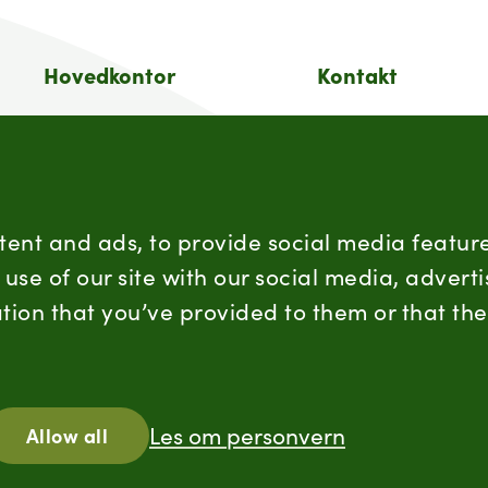
Hovedkontor
Kontakt
Postboks 360, Økern,
Sentralbord:
0513 Oslo
(+47) 955 18 000
Besøksadresse
Forbrukersenter:
Schweigaards gate 15
Kontaktskjema
tent and ads, to provide social media feature
0191 Oslo
use of our site with our social media, advert
Orgnummer
tion that you’ve provided to them or that the
firmapost@nortur
938 752 648
Les om personvern
Allow all