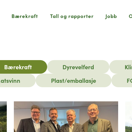
Bærekraft
Tall og rapporter
Jobb
O
Bærekraft
Dyrevelferd
Kl
atsvinn
Plast/emballasje
F