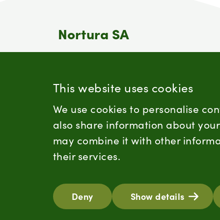
Nortura SA
Nortura er en av Norges største
matprodusenter. Nortura er bondens
eget selskap og et samvirke som eies
This website uses cookies
av omlag 15 200 norske bønder.
We use cookies to personalise con
also share information about your 
may combine it with other informa
their services.
Deny
Show details