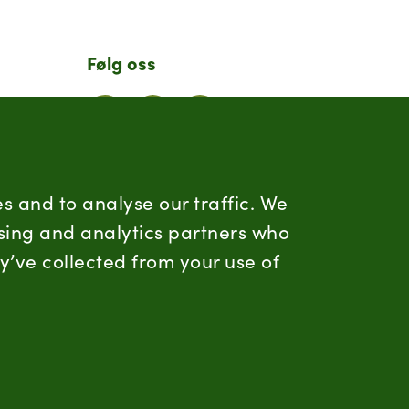
Følg oss
LinkedIn
Facebook
Instagram
Hold deg oppdatert
s and to analyse our traffic. We
ising and analytics partners who
RSS
y’ve collected from your use of
a.no
Informasjonskapsler
Personvern