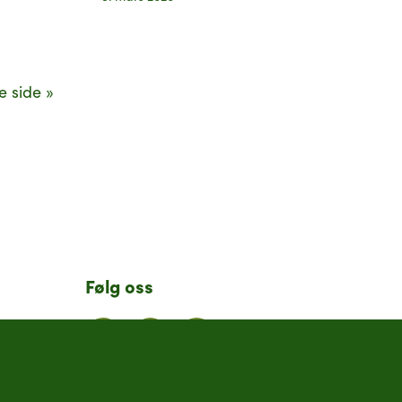
e side »
Følg oss
LinkedIn
Facebook
Instagram