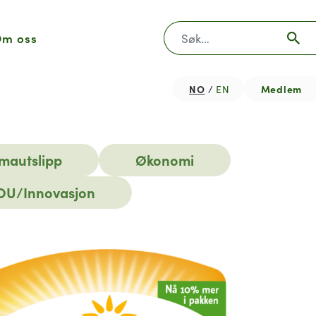
Søk
m oss
NO
Medlem
EN
imautslipp
Økonomi
OU/Innovasjon