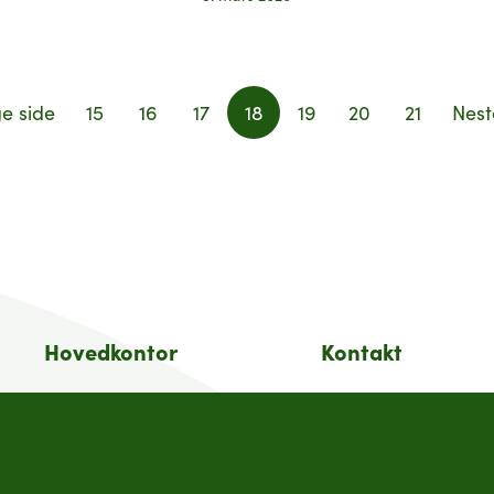
ge side
15
16
17
18
19
20
21
Nest
Hovedkontor
Kontakt
Postboks 360, Økern,
Sentralbord:
0513 Oslo
(+47) 955 18 000
Besøksadresse
Forbrukersenter: