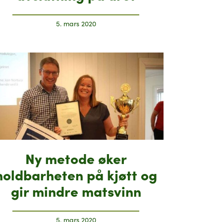
5. mars 2020
Ny metode øker
holdbarheten på kjøtt og
gir mindre matsvinn
5. mars 2020