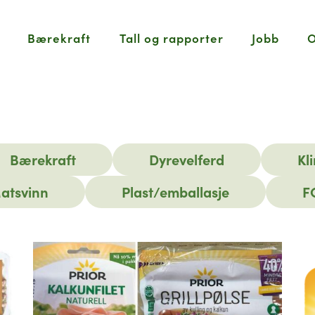
Bærekraft
Tall og rapporter
Jobb
O
Bærekraft
Dyrevelferd
Kl
atsvinn
Plast/emballasje
F