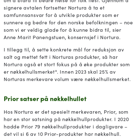
om å bidra til bedre helse for folk flest. Gjennom å
signere avtalen fortsetter Nortura å ta et
samfunnsansvar for å utvikle produkter som er
sunnere og bedre for den norske befolkningen – noe
som vi er veldig glade for å kunne bidra til, sier
Anne Marit Panengstuen, konsernsjef i Nortura.
I tillegg til, å sette konkrete mål for reduksjon av
salt og mettet fett i Norturas produkter, så har
Nortura også et stort fokus på å øke produkter som
er nøkkelhullsmerket*. Innen 2023 skal 25% av
Norturas merkevare volum være nøkkelhullsmerket.
Prior satser på nøkkelhullet
Hos Nortura er det spesielt merkevaren, Prior, som
har en stor satsning på nøkkelhullprodukter. I 2020
hadde Prior 79 nøkkelhullprodukter i dagligvare –
det vil si 6 av 10 Prior-produkter har nøkkelhull.