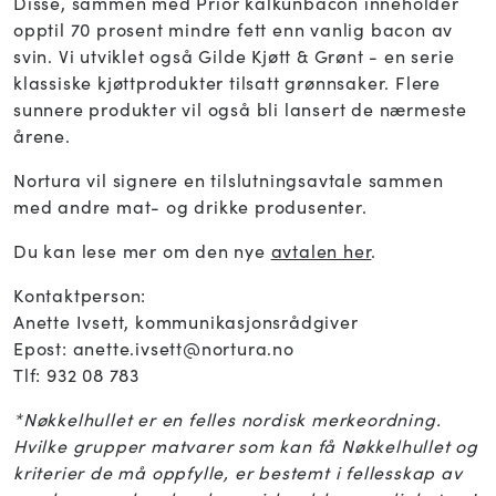
Disse, sammen med Prior kalkunbacon inneholder
opptil 70 prosent mindre fett enn vanlig bacon av
svin. Vi utviklet også Gilde Kjøtt & Grønt - en serie
klassiske kjøttprodukter tilsatt grønnsaker. Flere
sunnere produkter vil også bli lansert de nærmeste
årene.
Nortura vil signere en tilslutningsavtale sammen
med andre mat- og drikke produsenter.
Du kan lese mer om den nye
avtalen her
.
Kontaktperson:
Anette Ivsett, kommunikasjonsrådgiver
Epost: anette.ivsett@nortura.no
Tlf: 932 08 783
*
Nøkkelhullet er en felles nordisk merkeordning.
Hvilke grupper matvarer som kan få Nøkkelhullet og
kriterier de må oppfylle, er bestemt i fellesskap av