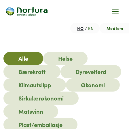
NO
Medlem
EN
Hjem
Nyhetsartikler
Alle
Helse
Bærekraft
Dyrevelferd
Klimautslipp
Økonomi
Sirkulærøkonomi
Matsvinn
Plast/emballasje