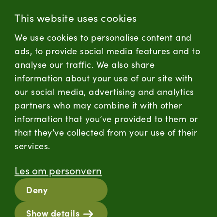
(+47) 955 18 000
This website uses cookies
Forbrukersenter:
We use cookies to personalise content and
Kontaktskjema
ads, to provide social media features and to
analyse our traffic. We also share
information about your use of our site with
firmapost@nortura.no
our social media, advertising and analytics
Følg oss
partners who may combine it with other
information that you’ve provided to them or
LinkedIn
Facebook
Instagram
that they’ve collected from your use of their
services.
Hold deg oppdatert
Les om personvern
RSS
Deny
Informasjonskapsler
Show details