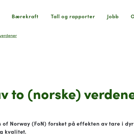
Bærekraft
Tall og rapporter
Jobb
O
 verdener
v to (norske) verden
s of Norway (FoN) forsket på effekten av tare i dyr
g kvalitet.