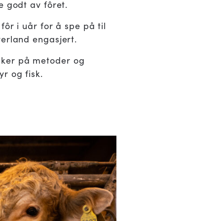
e godt av fôret.
ôr i uår for å spe på til
verland engasjert.
sker på metoder og
r og fisk.