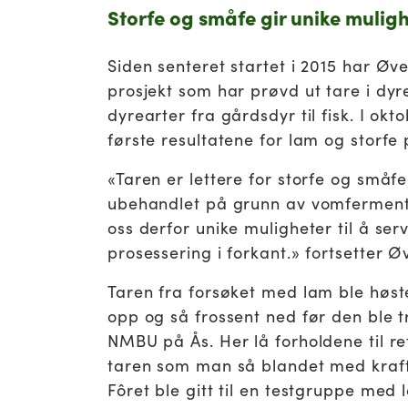
Storfe og småfe gir unike mulig
Siden senteret startet i 2015 har Øve
prosjekt som har prøvd ut tare i dyref
dyrearter fra gårdsdyr til fisk. I okt
første resultatene for lam og storfe 
«Taren er lettere for storfe og småfe
ubehandlet på grunn av vomfermente
oss derfor unike muligheter til å ser
prosessering i forkant.» fortsetter Ø
Taren fra forsøket med lam ble høstet
opp og så frossent ned før den ble tr
NMBU på Ås. Her lå forholdene til ret
taren som man så blandet med kraft
Fôret ble gitt til en testgruppe med