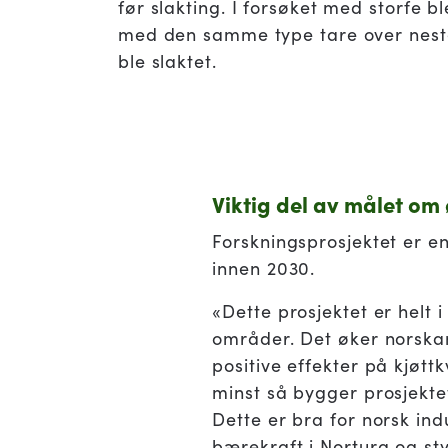
før slakting. I forsøket med storfe b
med den samme type tare over neste
ble slaktet.
Viktig del av målet om 
Forskningsprosjektet er e
innen 2030.
«Dette prosjektet er helt 
områder. Det øker norskand
positive effekter på kjøtt
minst så bygger prosjektet 
Dette er bra for norsk ind
bærekraft i Nortura og s