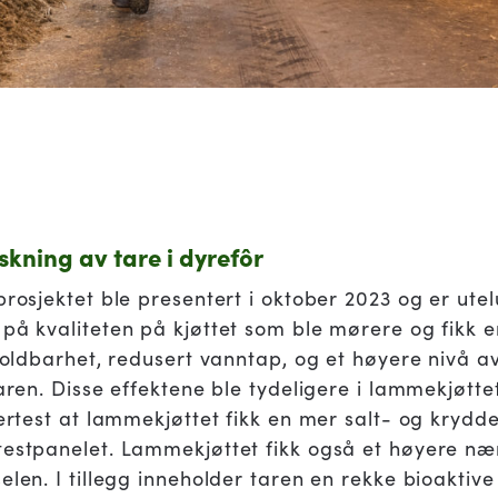
rskning av tare i dyrefôr
prosjektet ble presentert i oktober 2023 og er ute
på kvaliteten på kjøttet som ble mørere og fikk en
 holdbarhet, redusert vanntap, og et høyere nivå a
aren. Disse effektene ble tydeligere i lammekjøttet 
ukertest at lammekjøttet fikk en mer salt- og kry
testpanelet. Lammekjøttet fikk også et høyere n
elen. I tillegg inneholder taren en rekke bioaktive 