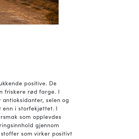
lukkende positive. De
 friskere rød farge. I
v antioksidanter, selen og
enn i storfekjøttet. I
ddersmak som opplevdes
æringsinnhold gjennom
stoffer som virker positivt