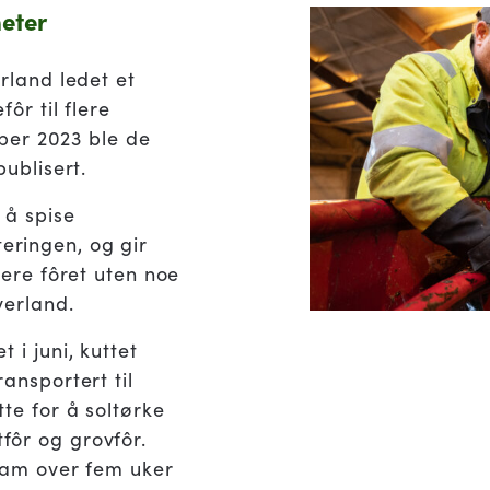
heter
rland ledet et
ôr til flere
ober 2023 ble de
publisert.
 å spise
ringen, og gir
vere fôret uten noe
verland.
 i juni, kuttet
ansportert til
te for å soltørke
fôr og grovfôr.
 lam over fem uker