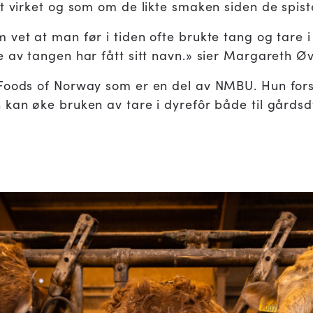
t virket og som om de likte smaken siden de spist
vet at man før i tiden ofte brukte tang og tare i f
e av tangen har fått sitt navn.» sier Margareth Ø
 Foods of Norway som er en del av NMBU. Hun for
 kan øke bruken av tare i dyrefôr både til gårdsdy