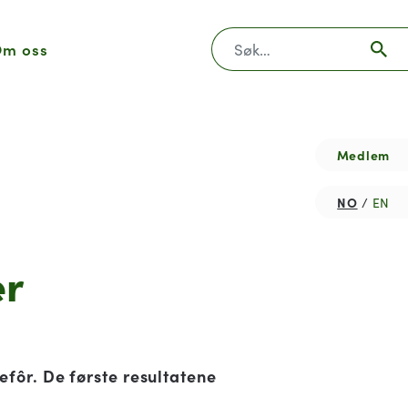
Søk
m oss
Medlem
NO
EN
er
efôr. De første resultatene