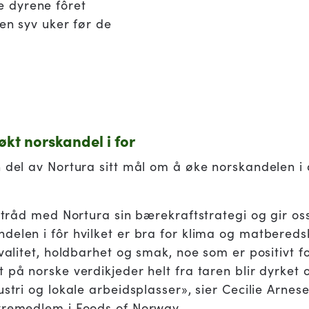
le dyrene fôret
n syv uker før de
økt norskandel i for
n del av Nortura sitt mål om å øke norskandelen i
i tråd med Nortura sin bærekraftstrategi og gir oss
elen i fôr hvilket er bra for klima og matberedska
kvalitet, holdbarhet og smak, noe som er positivt f
på norske verdikjeder helt fra taren blir dyrket og
ustri og lokale arbeidsplasser», sier Cecilie Arnes
tyremedlem i Foods of Norway.