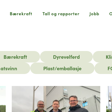
Bærekraft
Tall og rapporter
Jobb
O
Bærekraft
Dyrevelferd
Kl
atsvinn
Plast/emballasje
F