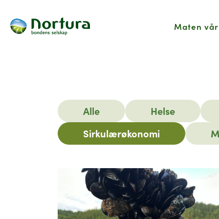
Maten vår
Hjem
Nyhetsartikler
Alle
Helse
Sirkulærøkonomi
M