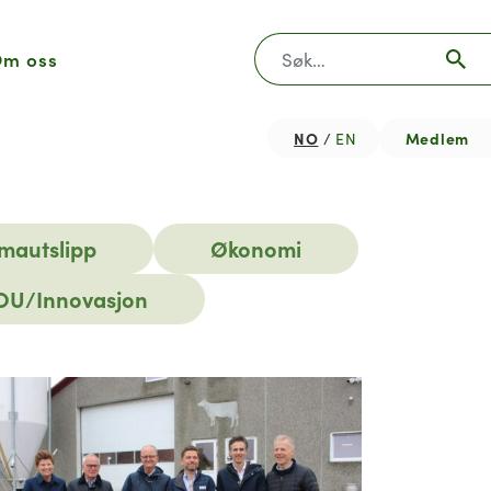
Søk
m oss
NO
Medlem
EN
imautslipp
Økonomi
OU/Innovasjon