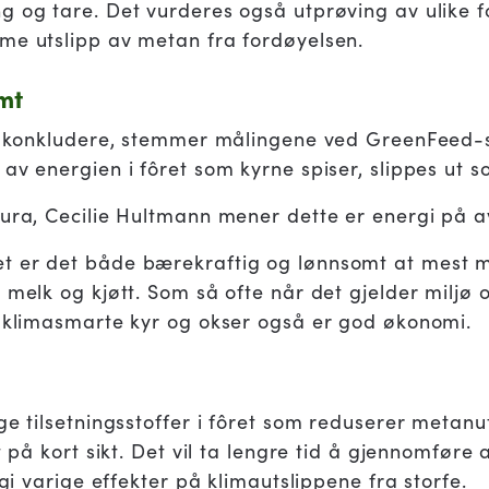
 og tare. Det vurderes også utprøving av ulike fo
me utslipp av metan fra fordøyelsen.
mt
 å konkludere, stemmer målingene ved GreenFeed-s
 av energien i fôret som kyrne spiser, slippes ut 
tura, Cecilie Hultmann mener dette er energi på a
t er det både bærekraftig og lønnsomt at mest m
 melk og kjøtt. Som så ofte når det gjelder miljø 
t klimasmarte kyr og okser også er god økonomi.
ge tilsetningsstoffer i fôret som reduserer metanut
kt på kort sikt. Det vil ta lengre tid å gjennomføre
 gi varige effekter på klimautslippene fra storfe.