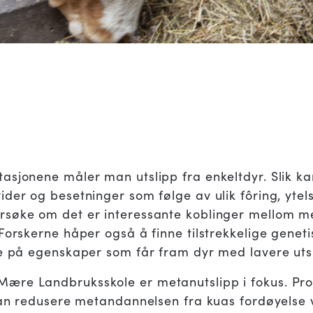
sjonene måler man utslipp fra enkeltdyr. Slik kan
ider og besetninger som følge av ulik fôring, yte
rsøke om det er interessante koblinger mellom m
Forskerne håper også å finne tilstrekkelige geneti
le på egenskaper som får fram dyr med lavere uts
ære Landbruksskole er metanutslipp i fokus. Pro
 kan redusere metandannelsen fra kuas fordøyelse 