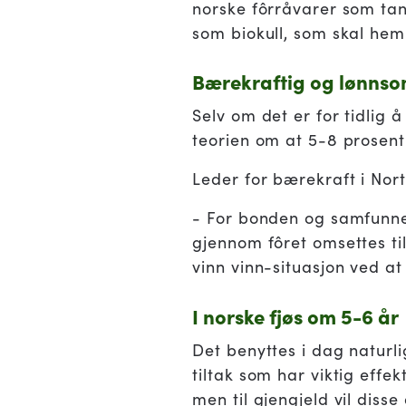
norske fôrråvarer som tang
som biokull, som skal hem
Bærekraftig og lønnso
Selv om det er for tidlig
teorien om at 5-8 prosent
Leder for bærekraft i Nor
- For bonden og samfunne
gjennom fôret omsettes til
vinn vinn-situasjon ved a
I norske fjøs om 5-6 år
Det benyttes i dag naturli
tiltak som har viktig effe
men til gjengjeld vil disse