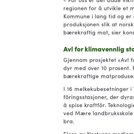
- For oss er det både vik
regionen for å utvikle et 
Kommune i lang tid og er g
produksjonen slik at nors
bærekraftig mat, sier kon
Avl for klimavennlig st
Gjennom prosjektet «Avl f
dyr med over 10 prosent. 
bærekraftige matprodusen
I 16 melkekubesetninger i 
fôringsstasjoner, der dyr
å spise kraftfôr. Teknolog
ved Mære landbruksskole o
bra.
Flere av Norturas medlemm