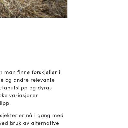
 man finne forskjeller i
lse og andre relevante
etanutslipp og dyras
ske variasjoner
lipp.
sjekter er nå i gang med
ved bruk av alternative