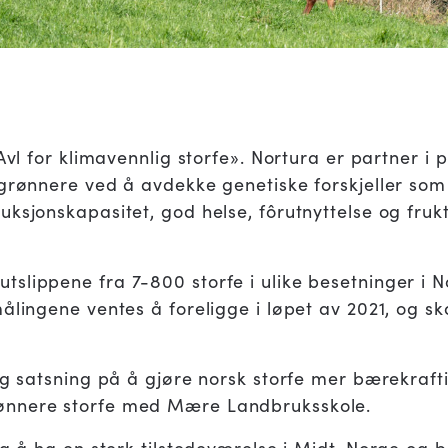
Avl for klimavennlig storfe». Nortura er partner i 
 grønnere ved å avdekke genetiske forskjeller som
ksjonskapasitet, god helse, fôrutnyttelse og fruktb
slippene fra 7-800 storfe i ulike besetninger i N
ålingene ventes å foreligge i løpet av 2021, og ska
ig satsning på å gjøre norsk storfe mer bærekrafti
ønnere storfe med Mære Landbruksskole.