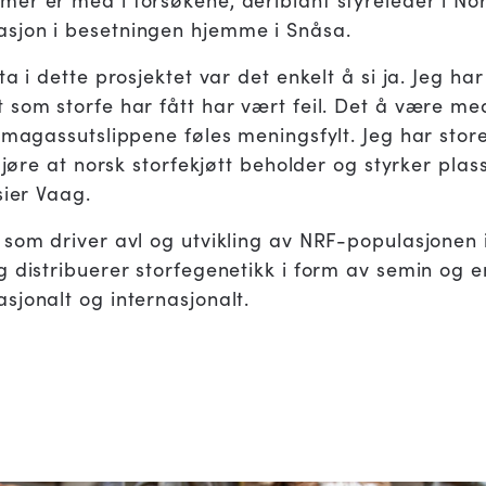
sjon i besetningen hjemme i Snåsa.
a i dette prosjektet var det enkelt å si ja. Jeg har
som storfe har fått har vært feil. Det å være med
imagassutslippene føles meningsfylt. Jeg har store
 gjøre at norsk storfekjøtt beholder og styrker pla
sier Vaag.
 som driver avl og utvikling av NRF-populasjonen 
 distribuerer storfegenetikk i form av semin og e
sjonalt og internasjonalt.