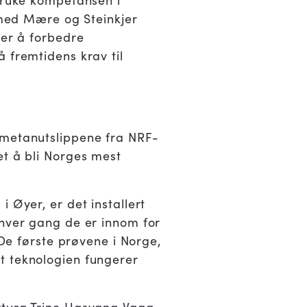
 bruke kompetansen i
g med Mære og Steinkjer
 er å forbedre
 fremtidens krav til
 metanutslippene fra NRF-
et å bli Norges mest
 Øyer, er det installert
 hver gang de er innom for
 De første prøvene i Norge,
t teknologien fungerer
rtura Trine Hasvang Vaag,