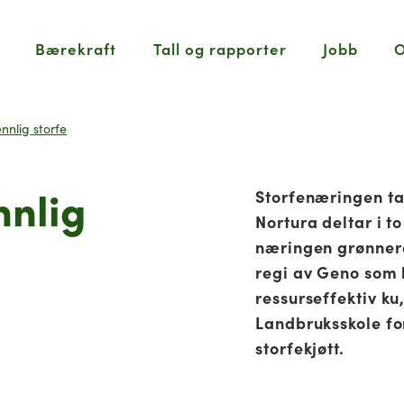
Bærekraft
Tall og rapporter
Jobb
O
ennlig storfe
nnlig
Storfenæringen ta
Nortura deltar i t
næringen grønnere.
regi av Geno som 
ressurseffektiv 
Landbruksskole fo
storfekjøtt.