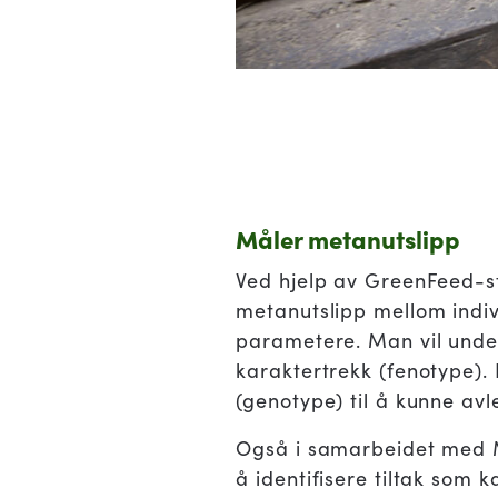
Måler metanutslipp
Ved hjelp av GreenFeed-sta
metanutslipp mellom indiv
parametere. Man vil unde
karaktertrekk (fenotype). 
(genotype) til å kunne av
Også i samarbeidet med M
å identifisere tiltak som