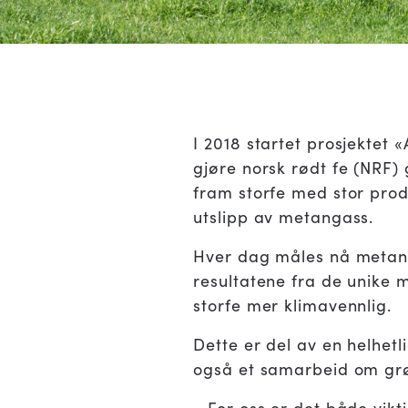
I 2018 startet prosjektet «
gjøre norsk rødt fe (NRF)
fram storfe med stor produ
utslipp av metangass.
Hver dag måles nå metanut
resultatene fra de unike m
storfe mer klimavennlig.
Dette er del av en helhetl
også et samarbeid om gr