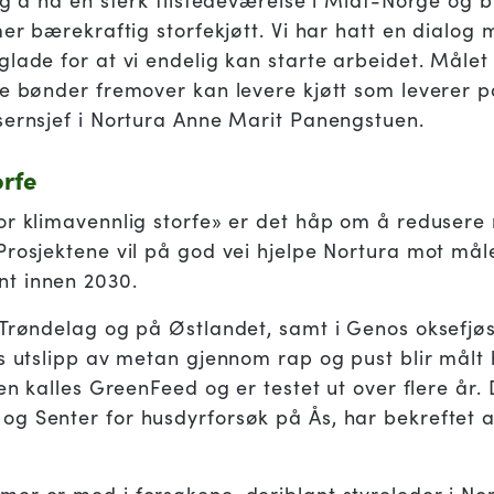
tig å ha en sterk tilstedeværelse i Midt-Norge og
mer bærekraftig storfekjøtt. Vi har hatt en dialo
lade for at vi endelig kan starte arbeidet. Målet
ke bønder fremover kan levere kjøtt som leverer på
sernsjef i Nortura Anne Marit Panengstuen.
orfe
or klimavennlig storfe» er det håp om å redusere
Prosjektene vil på god vei hjelpe Nortura mot mål
t innen 2030.
Trøndelag og på Østlandet, samt i Genos oksefjøs i
as utslipp av metan gjennom rap og pust blir målt
ien kalles GreenFeed og er testet ut over flere år.
g Senter for husdyrforsøk på Ås, har bekreftet a
er er med i forsøkene, deriblant styreleder i No