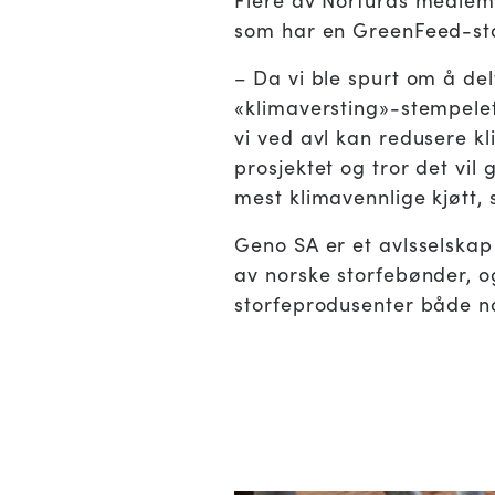
som har en GreenFeed-sta
– Da vi ble spurt om å delt
«klimaversting»-stempelet 
vi ved avl kan redusere kl
prosjektet og tror det vil
mest klimavennlige kjøtt, 
Geno SA er et avlsselskap
av norske storfebønder, og
storfeprodusenter både na