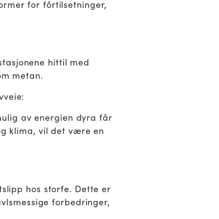
rmer for fôrtilsetninger,
tasjonene hittil med
som metan.
vveie:
ulig av energien dyra får
og klima, vil det være en
slipp hos storfe. Dette er
 avlsmessige forbedringer,