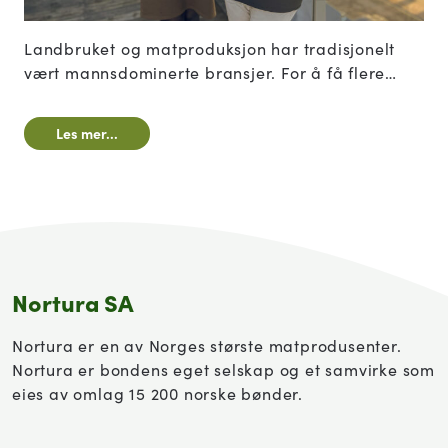
Landbruket og matproduksjon har tradisjonelt
vært mannsdominerte bransjer. For å få flere
kvinner til industrien må man gjøre en innsats
helt fra ungdomsskolen for å vise hvilke
Les mer...
muligheter som ligger der. Samtidig må vi i
bransjen selv erkjenne at vi har en jobb å gjøre.
Nortura SA
Nortura er en av Norges største matprodusenter.
Nortura er bondens eget selskap og et samvirke som
eies av omlag 15 200 norske bønder.