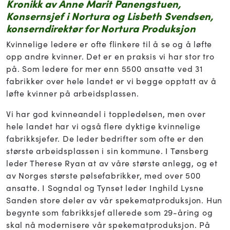
Kronikk av Anne Marit Panengstuen,
Konsernsjef i Nortura og Lisbeth Svendsen,
konserndirektør for Nortura Produksjon
Kvinnelige ledere er ofte flinkere til å se og å løfte
opp andre kvinner. Det er en praksis vi har stor tro
på. Som ledere for mer enn 5500 ansatte ved 31
fabrikker over hele landet er vi begge opptatt av å
løfte kvinner på arbeidsplassen.
Vi har god kvinneandel i toppledelsen, men over
hele landet har vi også flere dyktige kvinnelige
fabrikksjefer. De leder bedrifter som ofte er den
største arbeidsplassen i sin kommune. I Tønsberg
leder Therese Ryan at av våre største anlegg, og et
av Norges største pølsefabrikker, med over 500
ansatte. I Sogndal og Tynset leder Inghild Lysne
Sanden store deler av vår spekematproduksjon. Hun
begynte som fabrikksjef allerede som 29-åring og
skal nå modernisere vår spekematproduksjon. På