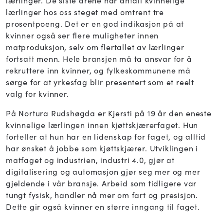
lærlinger. De siste årene har antall kvinnelige
lærlinger hos oss steget med omtrent tre
prosentpoeng. Det er en god indikasjon på at
kvinner også ser flere muligheter innen
matproduksjon, selv om flertallet av lærlinger
fortsatt menn. Hele bransjen må ta ansvar for å
rekruttere inn kvinner, og fylkeskommunene må
sørge for at yrkesfag blir presentert som et reelt
valg for kvinner.
På Nortura Rudshøgda er Kjersti på 19 år den eneste
kvinnelige lærlingen innen kjøttskjærerfaget. Hun
forteller at hun har en lidenskap for faget, og alltid
har ønsket å jobbe som kjøttskjærer. Utviklingen i
matfaget og industrien, industri 4.0, gjør at
digitalisering og automasjon gjør seg mer og mer
gjeldende i vår bransje. Arbeid som tidligere var
tungt fysisk, handler nå mer om fart og presisjon.
Dette gir også kvinner en større inngang til faget.