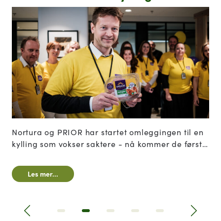
Nortura og PRIOR har startet omleggingen til en
kylling som vokser saktere - nå kommer de første
volumene i butikk. Den nye kyllingen skiller seg
fra andre sakterevoksende kyllinger, ved at også
Les mer...
begge foreldredyrene er sakterevoksende.
Tidligere
Next|t