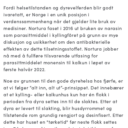
Fordi helsetilstanden og dyrevelferden blir godt
ivaretatt, er Norge i en unik posisjon i
verdenssammenheng når det gjelder lite bruk av
medisiner. Nortura faset i 2016 ut bruken av narasin
som parasittmiddel i kyllingfôret på grunn av mye
diskusjon og usikkerhet om den antibakterielle
effekten av dette tilsetningsstoffet. Nortura jobber
nå med å fullføre tilsvarende utfasing for
parasittmiddelet monensin til kalkun i løpet av
første halvår 2022.
Noe av grunnen til den gode dyrehelsa hos fjørfe, er
at vi følger “alt inn, alt ut”-prinsippet. Det innebærer
at et kylling- eller kalkunhus kun har én flokk i
perioden fra dyra settes inn til de slaktes. Etter at
dyra er levert til slakting, blir husdyrrommet og
tilstøtende rom grundig rengjort og desinfisert. Etter
dette har huset en "tørketid" før neste flokk settes