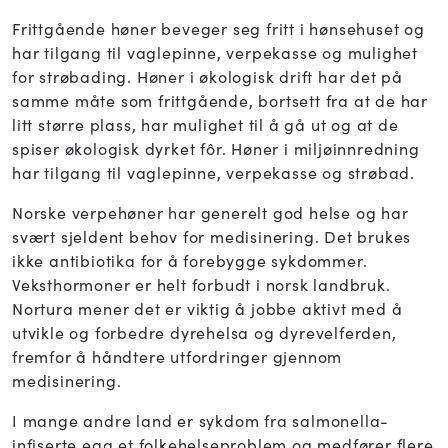
Frittgående høner beveger seg fritt i hønsehuset og
har tilgang til vaglepinne, verpekasse og mulighet
for strøbading. Høner i økologisk drift har det på
samme måte som frittgående, bortsett fra at de har
litt større plass, har mulighet til å gå ut og at de
spiser økologisk dyrket fôr. Høner i miljøinnredning
har tilgang til vaglepinne, verpekasse og strøbad.
Norske verpehøner har generelt god helse og har
svært sjeldent behov for medisinering. Det brukes
ikke antibiotika for å forebygge sykdommer.
Veksthormoner er helt forbudt i norsk landbruk.
Nortura mener det er viktig å jobbe aktivt med å
utvikle og forbedre dyrehelsa og dyrevelferden,
fremfor å håndtere utfordringer gjennom
medisinering.
I mange andre land er sykdom fra salmonella-
infiserte egg et folkehelseproblem og medfører flere