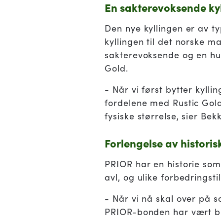
En sakterevoksende ky
Den nye kyllingen er av t
kyllingen til det norske m
sakterevoksende og en hur
Gold.
- Når vi først bytter kyll
fordelene med Rustic Gol
fysiske størrelse, sier Bek
Forlengelse av histori
PRIOR har en historie som s
avl, og ulike forbedringsti
- Når vi nå skal over på s
PRIOR-bonden har vært bla