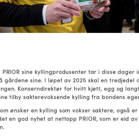
 PRIOR sine kyllingprodusenter tar i disse dager 
 gårdene sine. I løpet av 2025 skal en tredjedel 
gen. Konserndirektør for hvitt kjøtt, egg og lang
unne tilby sakterevoksende kylling fra bondens eg
som ønsker en kylling som vokser saktere, også er 
det en god nyhet at nettopp PRIOR, som er eid av 
n.