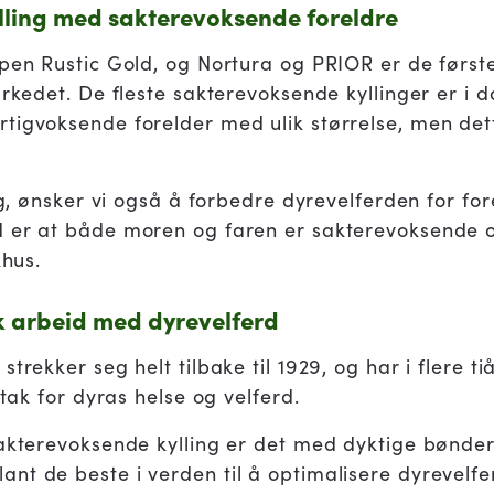
lling med sakterevoksende foreldre
ypen Rustic Gold, og Nortura og PRIOR er de førs
arkedet. De fleste sakterevoksende kyllinger er i 
tigvoksende forelder med ulik størrelse, men dette
ing, ønsker vi også å forbedre dyrevelferden for fo
d er at både moren og faren er sakterevoksende
khus.
sk arbeid med dyrevelferd
trekker seg helt tilbake til 1929, og har i flere t
ltak for dyras helse og velferd.
akterevoksende kylling er det med dyktige bønder 
nt de beste i verden til å optimalisere dyrevelfe