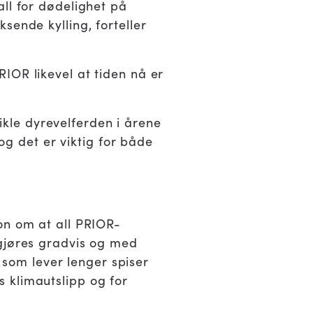
ll for dødelighet på
sende kylling, forteller
IOR likevel at tiden nå er
vikle dyrevelferden i årene
 og det er viktig for både
on om at all PRIOR-
 gjøres gradvis og med
r som lever lenger spiser
 klimautslipp og for