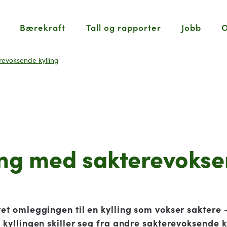
Bærekraft
Tall og rapporter
Jobb
O
evoksende kylling
ng med sakterevoksen
et omleggingen til en kylling som vokser saktere
 kyllingen skiller seg fra andre sakterevoksende k