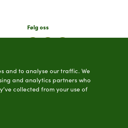
Følg oss
LinkedIn
Facebook
Instagram
Hold deg oppdatert
s and to analyse our traffic. We
ising and analytics partners who
RSS
y’ve collected from your use of
a.no
Informasjonskapsler
Personvern