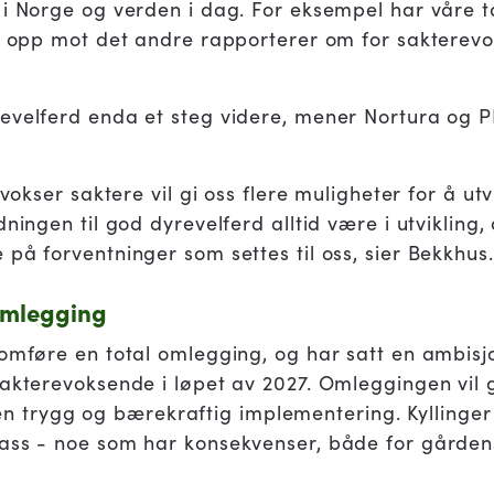
 i Norge og verden i dag. For eksempel har våre ta
t opp mot det andre rapporterer om for sakterevok
evelferd enda et steg videre, mener Nortura og PR
 vokser saktere vil gi oss flere muligheter for å ut
ningen til god dyrevelferd alltid være i utvikling,
på forventninger som settes til oss, sier Bekkhus.
omlegging
nomføre en total omlegging, og har satt en ambisj
sakterevoksende i løpet av 2027. Omleggingen vil
re en trygg og bærekraftig implementering. Kyllinge
ass - noe som har konsekvenser, både for gårdens