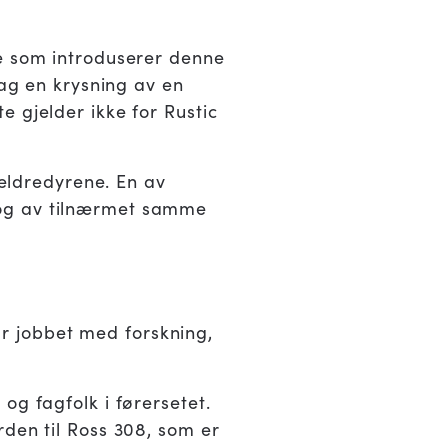
te som introduserer denne
dag en krysning av en
 gjelder ikke for Rustic
reldredyrene. En av
 og av tilnærmet samme
iår jobbet med forskning,
og fagfolk i førersetet.
rden til Ross 308, som er