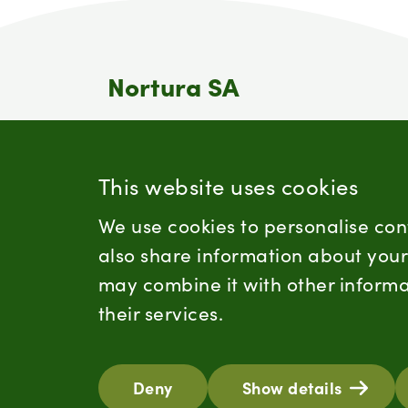
Nortura SA
Nortura er en av Norges største
matprodusenter. Nortura er bondens
eget selskap og et samvirke som eies
This website uses cookies
av omlag 15 200 norske bønder.
We use cookies to personalise con
also share information about your 
may combine it with other informa
their services.
Deny
Show details