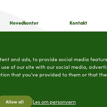
Hovedkontor
Kontakt
Postboks 360, Økern,
Sentralbord:
0513 Oslo
(+47) 955 18 000
Besøksadresse
Forbrukersenter:
Schweigaards gate 15
Kontaktskjema
tent and ads, to provide social media feature
0191 Oslo
use of our site with our social media, advert
Orgnummer
tion that you’ve provided to them or that the
firmapost@nortur
938 752 648
Les om personvern
Allow all