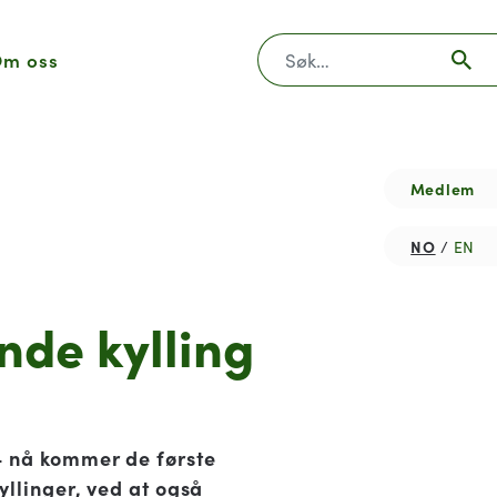
Søk
m oss
Medlem
NO
EN
de kylling
 - nå kommer de første
yllinger, ved at også