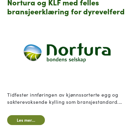
PRIOR i gang med
sakterevoksende kylling
Nortura og PRIOR har startet omleggingen til en
kylling som vokser saktere - nå kommer de første
volumene i butikk. Den nye kyllingen skiller seg
fra andre sakterevoksende kyllinger, ved at også
Les mer...
begge foreldredyrene er sakterevoksende.