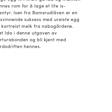
nnes rom for å lage et lite is-
entyr. Isen fra Bamsrudlåven er en
isvinnende suksess med ureiste egg
 kortreist melk fra nabogårdene.
t Ida i denne utgaven av
rturabonden og bli kjent med
rdsdriften hennes.