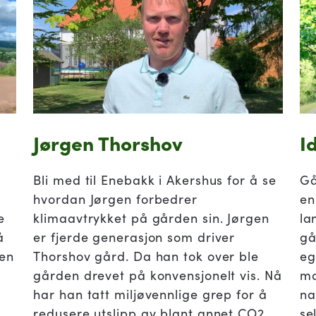
Jørgen Thorshov
I
Bli med til Enebakk i Akershus for å se
Gå
hvordan Jørgen forbedrer
en
e
klimaavtrykket på gården sin. Jørgen
la
å
er fjerde generasjon som driver
gå
ten
Thorshov gård. Da han tok over ble
eg
gården drevet på konvensjonelt vis. Nå
ma
har han tatt miljøvennlige grep for å
na
redusere utslipp av blant annet CO2.
se