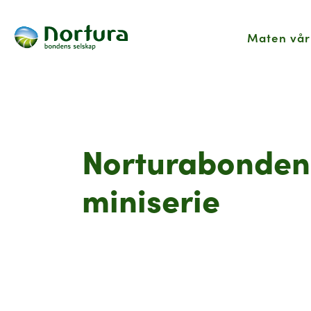
Maten vår
Hjem
Verdens beste råvarer
...
Norturabo
Norturabonden
miniserie