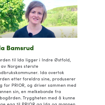
da Bamsrud
rden til Ida ligger i Indre Østfold,
 av Norges største
ndbrukskommuner. Ida overtok
rden etter foreldra sine, produserer
g for PRIOR, og driver sammen med
nnen sin, en melkebonde fra
bogården. Tryggheten med å kunne
lge egg til PRIOR ga Ida og mannen