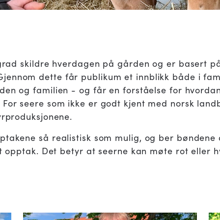
 grad skildre hverdagen på gården og er basert på
nnom dette får publikum et innblikk både i famili
den og familien - og får en forståelse for hvordan
 For seere som ikke er godt kjent med norsk land
dyrproduksjonene.
ptakene så realistisk som mulig, og ber bøndene o
et opptak. Det betyr at seerne kan møte rot eller 