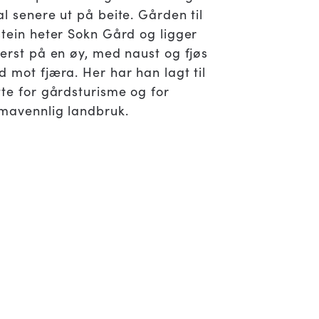
al senere ut på beite. Gården til
stein heter Sokn Gård og ligger
terst på en øy, med naust og fjøs
d mot fjæra. Her har han lagt til
tte for gårdsturisme og for
imavennlig landbruk.