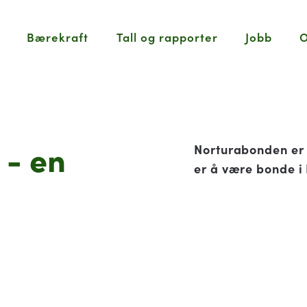
Bærekraft
Tall og rapporter
Jobb
O
nden
 - en
Norturabonden er 
er å være bonde i