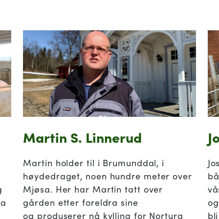
Martin S. Linnerud
J
Martin holder til i Brumunddal, i
Jo
høydedraget, noen hundre meter over
bå
g
Mjøsa. Her har Martin tatt over
vå
ca
gården etter foreldra sine
og
og produserer nå kylling for Nortura
bl