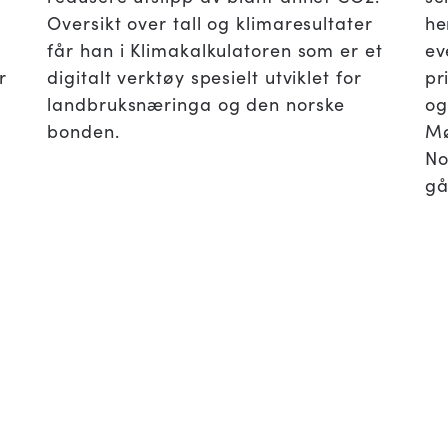
e
Oversikt over tall og klimaresultater
he
får han i Klimakalkulatoren som er et
ev
r
digitalt verktøy spesielt utviklet for
pr
landbruksnæringa og den norske
og
bonden.
Mø
No
gå