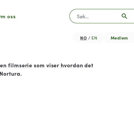
Søk
m oss
NO
Medlem
EN
en filmserie som viser hvordan det
 Nortura.