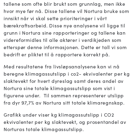
tallene som ofte blir brukt som grunnlag, men ikke
hvor mye før nå. Disse tallene vil Nortura bruke som
innsikt når vi skal sette prioriteringer i vårt
bærekraftsarbeid. Disse nye analysene vil ligge til
grunn i Nortura sine rapporteringer og tallene kan
videreformidles til alle aktører i verdikjeden som
etterspør denne informasjonen. Dette er tall vi som
bedrift er pliktet til å rapportere korrekt på.
Med resultatene fra livsløpsanalysene kan vi nå
beregne klimagassutslipp i co2- ekvivalenter per kg
slaktevekt for hvert dyreslag samt deres andel av
Nortura sine totale klimagassutslipp som vist i
figurene under. Til sammen representerer utslipp
fra dyr 97,7% av Nortura sitt totale klimaregnskap.
Grafikk under viser
kg klimagassutslipp i CO2
ekvivalenter per kg slaktevekt
, og prosentandel av
Norturas totale klimagassutslipp.