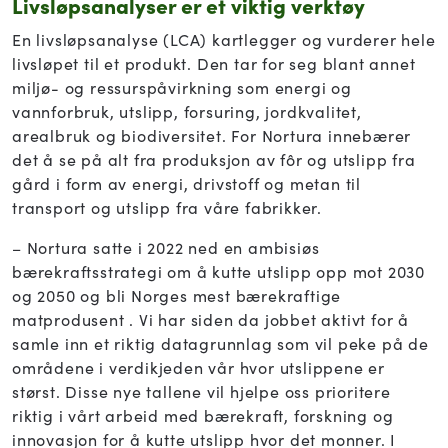
Livsløpsanalyser er et viktig verktøy
En livsløpsanalyse (LCA) kartlegger og vurderer hele
livsløpet til et produkt. Den tar for seg blant annet
miljø- og ressurspåvirkning som energi og
vannforbruk, utslipp, forsuring, jordkvalitet,
arealbruk og biodiversitet. For Nortura innebærer
det å se på alt fra produksjon av fôr og utslipp fra
gård i form av energi, drivstoff og metan til
transport og utslipp fra våre fabrikker.
– Nortura satte i 2022 ned en ambisiøs
bærekraftsstrategi om å kutte utslipp opp mot 2030
og 2050 og bli Norges mest bærekraftige
matprodusent . Vi har siden da jobbet aktivt for å
samle inn et riktig datagrunnlag som vil peke på de
områdene i verdikjeden vår hvor utslippene er
størst. Disse nye tallene vil hjelpe oss prioritere
riktig i vårt arbeid med bærekraft, forskning og
innovasjon for å kutte utslipp hvor det monner. I