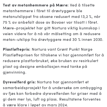
Test av metanhemmere på Mære:
Ved å tilsette
metanhemmere i fôret til drøvtyggere ble
metanutslippet fra oksene redusert med 13,2 %, når
75 % av anbefalt dose av Bovaer var tilsatt i fôret.
Mære-prosjektet har gitt Nortura viktig kunnskap i
veien videre for å nå vår målsetting om å redusere
metan-utslipp fra drøvtyggere med 30 % innen 2030.
Plastløftepris:
Nortura vant Grønt Punkt Norge
Plastløfteprisen for tiltakene vi har gjennomført for å
redusere plastforbruket, øke bruken av resirkulert
plast og designe emballasjen med tanke på
gjenvinning.
Dyrevelferd gris:
Nortura har gjennomført et
samarbeidsprosjekt for å undersøke om ombygging
av fjøs kan forbedre dyrevelferden for griser med å
gi dem mer lys, luft og plass. Resultatene forventes
å være klare i løpet av mars 2024.