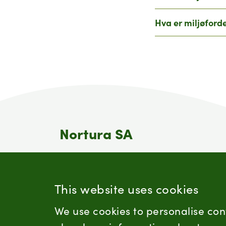
Hva er miljøford
Nortura SA
Nortura er en av Norges største
matprodusenter. Nortura er bondens
eget selskap og et samvirke som eies
This website uses cookies
av omlag 15 200 norske bønder.
We use cookies to personalise con