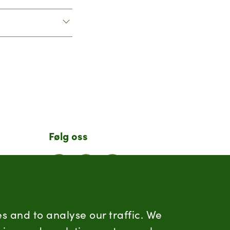
Følg oss
LinkedIn
Facebook
Instagram
Hold deg oppdatert
s and to analyse our traffic. We