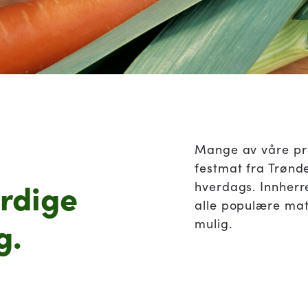
Mange av våre pro
festmat fra Trønde
erdige
hverdags. Innherr
alle populære mat
g.
mulig.