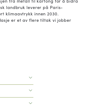
jen fra metall til kartong for å bidra
rsk landbruk leverer på Paris-
rt klimaavtrykk innen 2030.
sje er et av flere tiltak vi jobber