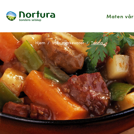
Maten vår
Hjem
Våre merkevarer
Terina