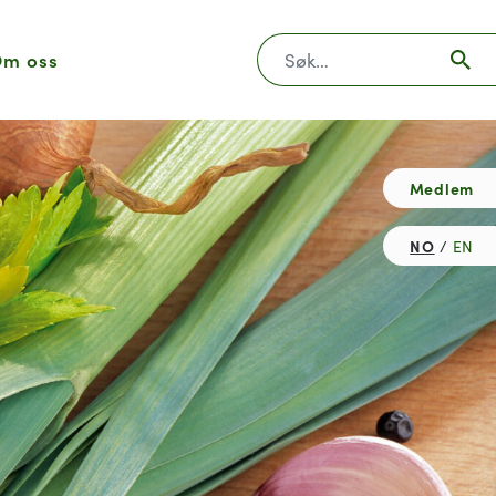
Søk
m oss
Medlem
NO
EN