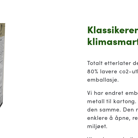
Klassikeren
klimasmart
Totalt etterlater 
80% lavere co2-u
emballasje.
Vi har endret emb
metall til kartong
den samme. Den n
enklere å åpne, re
miljøet.