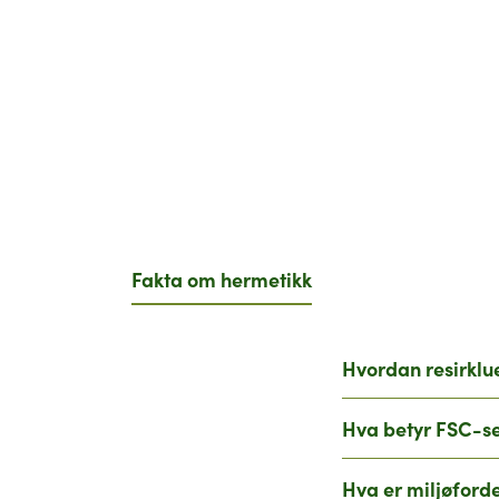
Fakta om hermetikk
Hvordan resirklu
Hva betyr FSC-se
Hva er miljøford