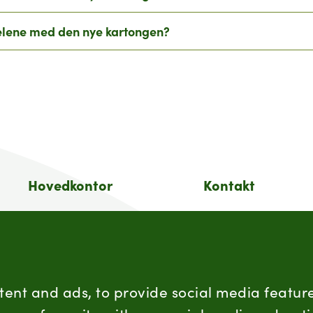
elene med den nye kartongen?
Hovedkontor
Kontakt
Postboks 360, Økern,
Sentralbord:
0513 Oslo
(+47) 955 18 000
Besøksadresse
Forbrukersenter:
Schweigaards gate 15
Kontaktskjema
tent and ads, to provide social media feature
0191 Oslo