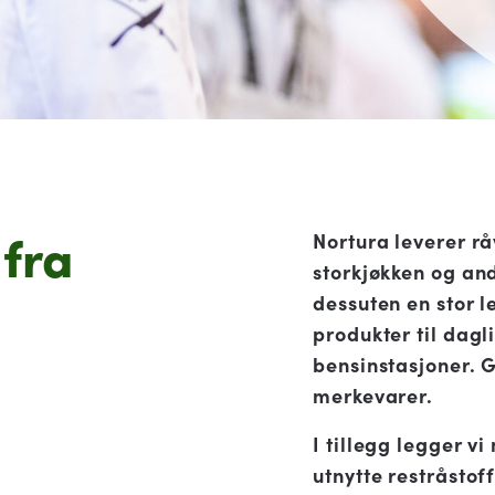
 fra
Nortura leverer rå
storkjøkken og an
dessuten en stor 
produkter til dag
bensinstasjoner. G
merkevarer.
I tillegg legger vi
utnytte restråstof