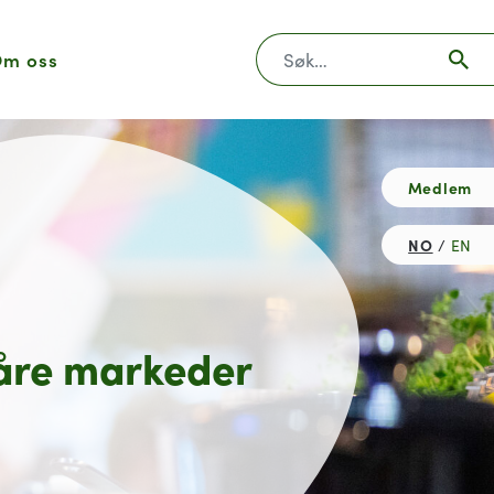
Søk
m oss
Medlem
NO
EN
åre markeder