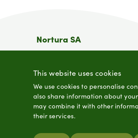
Nortura SA
Nortura er en av Norges største
matprodusenter. Nortura er bondens
eget selskap og et samvirke som eies
This website uses cookies
av omlag 15 200 norske bønder.
We use cookies to personalise con
also share information about your 
may combine it with other informa
their services.