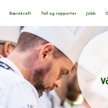
Bærekraft
Tall og rapporter
Jobb
O
V