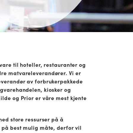
vare til hoteller, restauranter og
dre matvareleverandører. Vi er
leverandør av forbrukerpakkede
ligvarehandelen, kiosker og
ilde og Prior er våre mest kjente
 ned store ressurser på å
f på best mulig måte, derfor vil