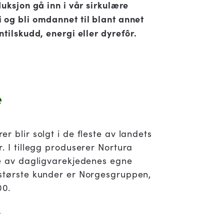
duksjon gå inn i vår sirkulære
 og bli omdannet til blant annet
lskudd, energi eller dyrefôr​​​​​​​.
e
r blir solgt i de fleste av landets
. I tillegg produserer Nortura
re av dagligvarekjedenes egne
største kunder er Norgesgruppen,
00.
r