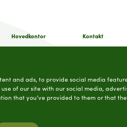
Hovedkontor
Kontakt
Postboks 360, Økern,
Sentralbord:
0513 Oslo
(+47) 955 18 000
Besøksadresse
Forbrukersenter:
Schweigaards gate 15
Kontaktskjema
tent and ads, to provide social media feature
0191 Oslo
use of our site with our social media, advert
Orgnummer
tion that you’ve provided to them or that the
firmapost@nortur
938 752 648