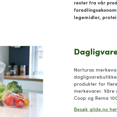
rester fra vår pro
foredlingsøkonomi
legemidler, proteinti
Dagligvar
Norturas merkevare
dagligvarebutikker
produkter for fle
merkevarer. Våre 
Coop og Rema 10
Besøk gilde.no he