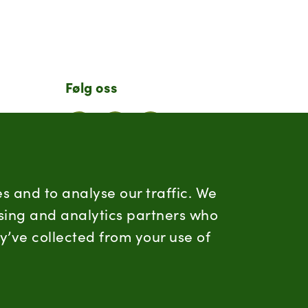
Følg oss
LinkedIn
Facebook
Instagram
Hold deg oppdatert
s and to analyse our traffic. We
ising and analytics partners who
RSS
y’ve collected from your use of
a.no
Informasjonskapsler
Personvern