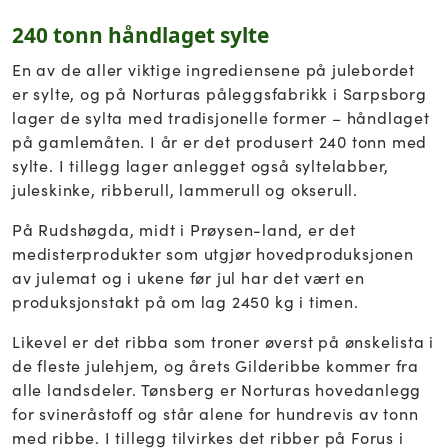
240 tonn håndlaget sylte
En av de aller viktige ingrediensene på julebordet
er sylte, og på Norturas påleggsfabrikk i Sarpsborg
lager de sylta med tradisjonelle former – håndlaget
på gamlemåten. I år er det produsert 240 tonn med
sylte. I tillegg lager anlegget også syltelabber,
juleskinke, ribberull, lammerull og okserull.
På Rudshøgda, midt i Prøysen-land, er det
medisterprodukter som utgjør hovedproduksjonen
av julemat og i ukene før jul har det vært en
produksjonstakt på om lag 2450 kg i timen.
Likevel er det ribba som troner øverst på ønskelista i
de fleste julehjem, og årets Gilderibbe kommer fra
alle landsdeler. Tønsberg er Norturas hovedanlegg
for svineråstoff og står alene for hundrevis av tonn
med ribbe. I tillegg tilvirkes det ribber på Forus i