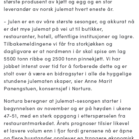
største produsent av kjøtt og egg og en stor
leverandør av norsk julemat hvert eneste år.
- Julen er en av våre største sesonger, og akkurat nå
er det mye julemat på vei ut til butikker,
restauranter, hotell, offentlige institusjoner og lagre.
Tilbakemeldingene vi får fra storkjøkken og
dagligvare er at nordmenn i år skal spise om lag
5500 tonn ribbe og 2500 tonn pinnekjøtt. Vi har
jobbet intenst over tid for å forberede dette og er
stolt over å være en bidragsyter i alle de hyggelige
stundene julematen skaper, sier Anne Marit
Panengstuen, konsernsjef i Nortura.
Nortura beregner at julemat-sesongen starter i
begynnelsen av november og er på høyden i ukene
47-51, med en sterk oppgang i etterspørselen fra
restaurantmarkedet. Årets prognoser tilsier likevel
et lavere volum enn i fjor fordi grensene nå er åpne
og flere husstander opplever en trangere økonomisk