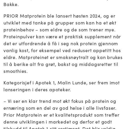
Bakke.
PRIOR Matprotein ble lansert høsten 2024, og er
utviklet med tanke på grupper som kan ha et økt
proteinbehov – som eldre og de som trener mye.
Proteinpulver kan være et praktisk supplement når
det er utfordrende å få i seg nok protein gjennom
vanlig kost, for eksempel ved redusert appetitt hos
eldre. Matproteinet er smaksnøytralt og kan brukes
til å berike alt fra grøt, bakst og middagsretter til
smoothies.
Kategorisjef i Apotek 1, Malin Lunde, ser frem imot
lanseringen i deres apoteker.
– Vi ser en klar trend mot økt fokus på protein og
ernæring som en del av god helse i alle livsfaser.
Prior Matprotein er et kvalitetsprodukt som treffer
denne utviklingen i markedet og derfor et godt
tilskudd til Apotek 1 sitt sortiment. Det blir veldig