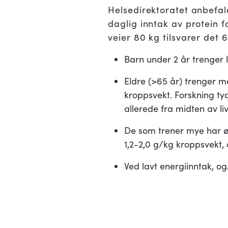
Helsedirektoratet anbefale
daglig inntak av protein 
veier 80 kg tilsvarer det
Barn under 2 år trenger 
Eldre (>65 år) trenger m
kroppsvekt. Forskning tyd
allerede fra midten av li
De som trener mye har ø
1,2-2,0 g/kg kroppsvekt, 
Ved lavt energiinntak, o