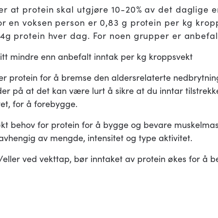
r at protein skal utgjøre 10-20% av det daglige e
for en voksen person er 0,83 g protein per kg kro
 64g protein hver dag. For noen grupper er anbefa
litt mindre enn anbefalt inntak per kg kroppsvekt
er protein for å bremse den aldersrelaterte nedbrytning
er på at det kan være lurt å sikre at du inntar tilstrekk
vet, for å forebygge.
kt behov for protein for å bygge og bevare muskelmas
avhengig av mengde, intensitet og type aktivitet.
g/eller ved vekttap, bør inntaket av protein økes for å