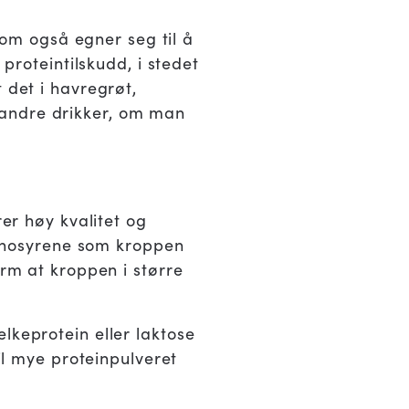
 som også egner seg til å
oteintilskudd, i stedet
 det i havregrøt,
 andre drikker, om man
rer høy kvalitet og
aminosyrene som kroppen
orm at kroppen i større
lkeprotein eller laktose
til mye proteinpulveret