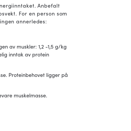
nergiinntaket. Anbefalt
ppsvekt. For en person som
lingen annerledes:
en av muskler: 1,2 -1,5 g/kg
elig inntak av protein
se. Proteinbehovet ligger på
 bevare muskelmasse.