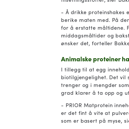
- Å drikke proteinshakes er
berike maten med. På den
for å erstatte måltidene. 
middagsmåltider og bakst
ønsker det, forteller Bakke
Animalske proteiner har
I tillegg til at egg inneh
biotilgjengelighet. Det vi
trenger og i mengder som m
grad klarer å ta opp og u
- PRIOR Matprotein innehol
er det fint å vite at pulv
som er basert på myse, si