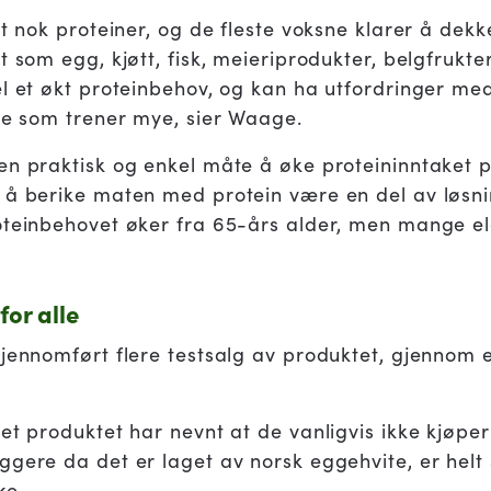
lt nok proteiner, og de fleste voksne klarer å dekk
t som egg, kjøtt, fisk, meieriprodukter, belgfrukt
l et økt proteinbehov, og kan ha utfordringer med
 de som trener mye, sier Waage.
en praktisk og enkel måte å øke proteininntaket 
 å berike maten med protein være en del av løsn
oteinbehovet øker fra 65-års alder, men mange el
for alle
gjennomført flere testsalg av produktet, gjennom
et produktet har nevnt at de vanligvis ikke kjøpe
ggere da det er laget av norsk eggehvite, er helt
kke.