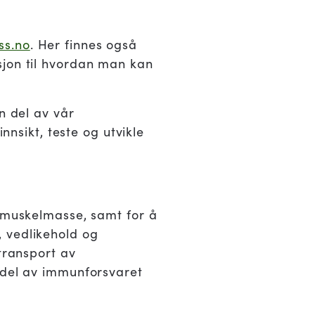
ss.no
. Her finnes også
sjon til hvordan man kan
n del av vår
nnsikt, teste og utvikle
v muskelmasse, samt for å
 vedlikehold og
transport av
 del av immunforsvaret