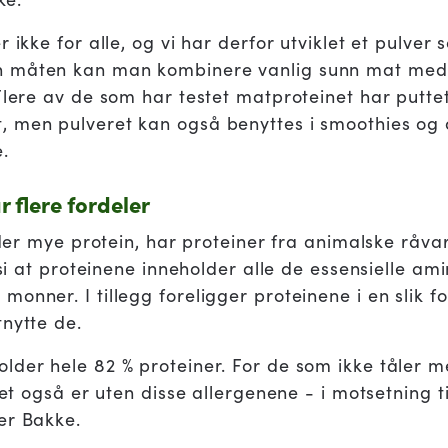
 ikke for alle, og vi har derfor utviklet et pulver
 måten kan man kombinere vanlig sunn mat med pr
Flere av de som har testet matproteinet har puttet
, men pulveret kan også benyttes i smoothies og
.
 flere fordeler
older mye protein, har proteiner fra animalske råva
l si at proteinene inneholder alle de essensielle 
onner. I tillegg foreligger proteinene i en slik f
tnytte de.
der hele 82 % proteiner. For de som ikke tåler me
eret også er uten disse allergenene - i motsetning 
er Bakke.