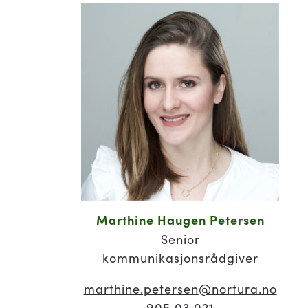
Marthine Haugen Petersen
Senior
kommunikasjonsrådgiver
marthine.petersen
@nortura.no
905 03 021