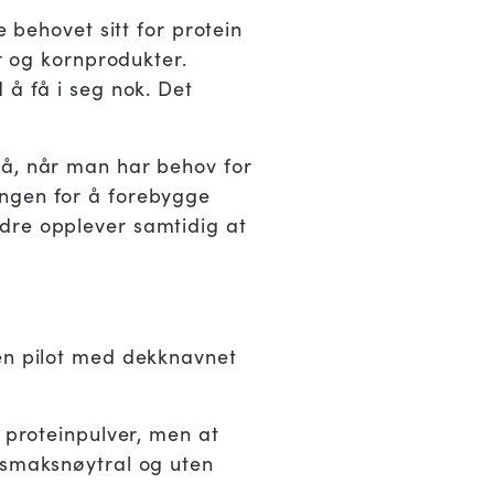
e behovet sitt for protein
er og kornprodukter.
 å få i seg nok. Det
på, når man har behov for
ingen for å forebygge
dre opplever samtidig at
 en pilot med dekknavnet
r proteinpulver, men at
 smaksnøytral og uten