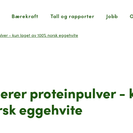
Bærekraft
Tall og rapporter
Jobb
O
lver - kun laget av 100% norsk eggehvite
erer proteinpulver - 
rsk eggehvite