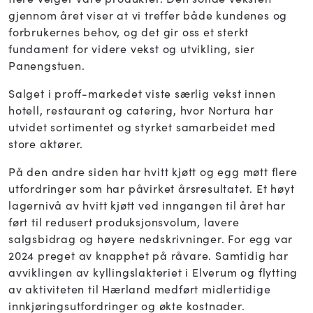
gjennom året viser at vi treffer både kundenes og
forbrukernes behov, og det gir oss et sterkt
fundament for videre vekst og utvikling, sier
Panengstuen.
Salget i proff-markedet viste særlig vekst innen
hotell, restaurant og catering, hvor Nortura har
utvidet sortimentet og styrket samarbeidet med
store aktører.
På den andre siden har hvitt kjøtt og egg møtt flere
utfordringer som har påvirket årsresultatet. Et høyt
lagernivå av hvitt kjøtt ved inngangen til året har
ført til redusert produksjonsvolum, lavere
salgsbidrag og høyere nedskrivninger. For egg var
2024 preget av knapphet på råvare. Samtidig har
avviklingen av kyllingslakteriet i Elverum og flytting
av aktiviteten til Hærland medført midlertidige
innkjøringsutfordringer og økte kostnader.