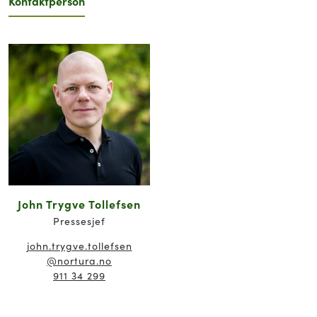
Kontaktperson
John Trygve Tollefsen
Pressesjef
john.trygve.tollefsen
@nortura.no
911 34 299