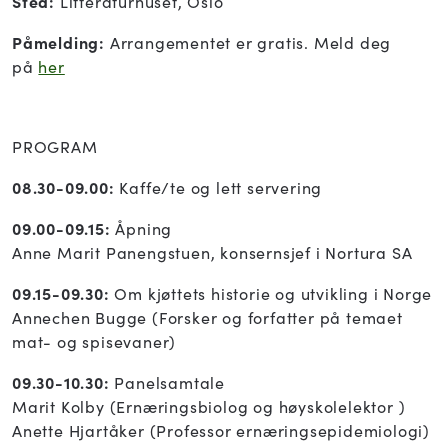
Sted:
Litteraturhuset, Oslo
Påmelding:
Arrangementet er gratis. Meld deg
på
her
PROGRAM
08.30-09.00:
Kaffe/te og lett servering
09.00-09.15:
Åpning
Anne Marit Panengstuen, konsernsjef i Nortura SA
09.15-09.30:
Om kjøttets historie og utvikling i Norge
Annechen Bugge (Forsker og forfatter på temaet
mat- og spisevaner)
09.30-10.30:
Panelsamtale
Marit Kolby (Ernæringsbiolog og høyskolelektor )
Anette Hjartåker (Professor ernæringsepidemiologi)