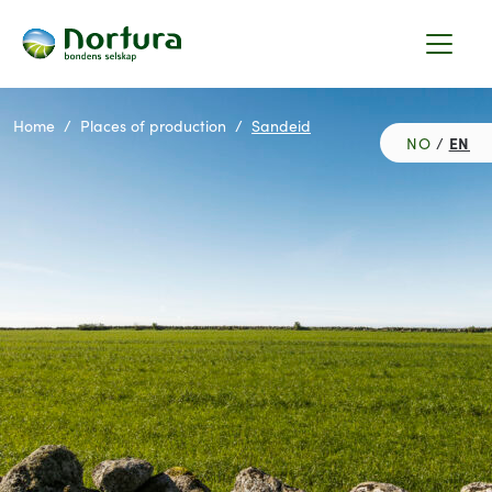
Home
Places of production
Sandeid
EN
NO