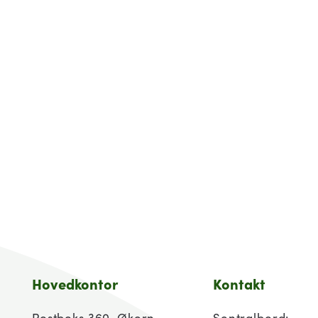
Hovedkontor
Kontakt
Postboks 360, Økern,
Sentralbord: