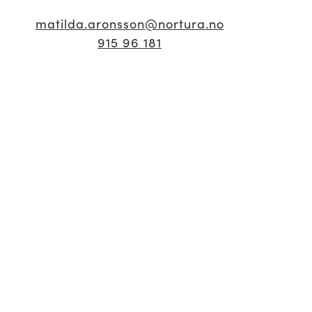
matilda.aronsson
@nortura.no
915 96 181