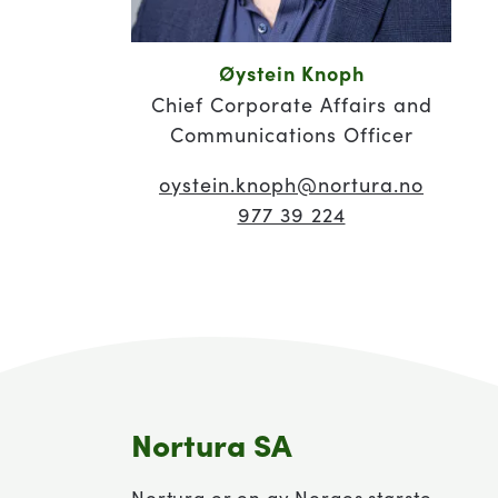
Øystein Knoph
Chief Corporate Affairs and
Communications Officer
oystein.knoph
@nortura.no
977 39 224
Nortura SA
Nortura er en av Norges største