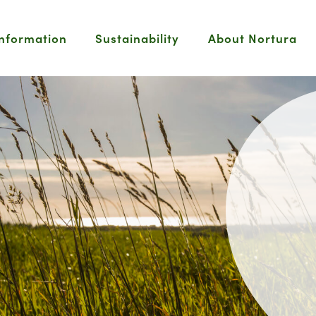
information
Sustainability
About Nortura