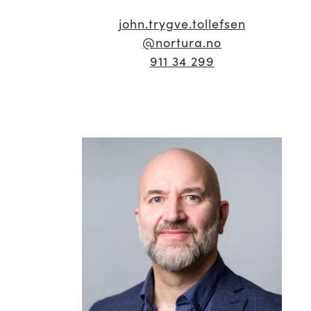
john.trygve.tollefsen
@nortura.no
911 34 299