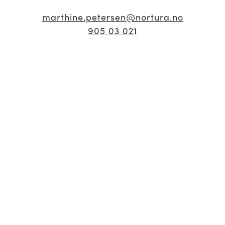
marthine.petersen
@nortura.no
905 03 021