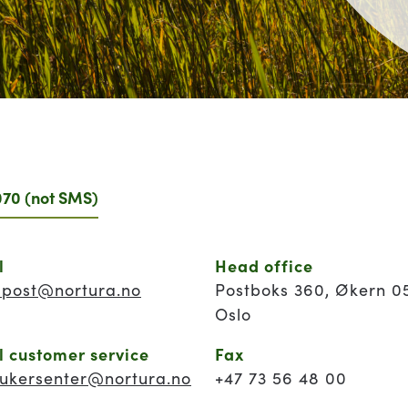
070 (not SMS)
l
Head office
apost@nortura.no
Postboks 360, Økern 0
Oslo
l customer service
Fax
rukersenter@nortura.no
+47 73 56 48 00